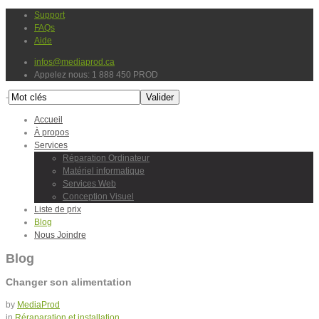
Support
FAQs
Aide
infos@mediaprod.ca
Appelez nous: 1 888 450 PROD
-
Accueil
À propos
Services
Réparation Ordinateur
Matériel informatique
Services Web
Conception Visuel
Liste de prix
Blog
Nous Joindre
Blog
Changer son alimentation
by
MediaProd
in
Réraparation et installation